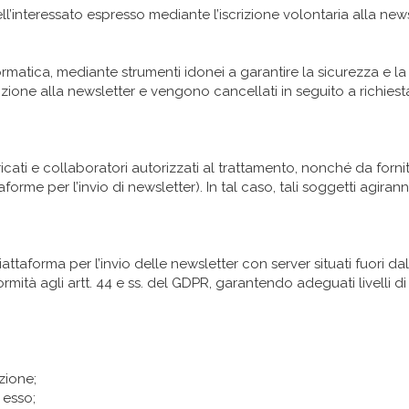
ll’interessato espresso mediante l’iscrizione volontaria alla news
rmatica, mediante strumenti idonei a garantire la sicurezza e la r
rizione alla newsletter e vengono cancellati in seguito a richies
ricati e collaboratori autorizzati al trattamento, nonché da fornit
aforme per l’invio di newsletter). In tal caso, tali soggetti agiran
iattaforma per l’invio delle newsletter con server situati fuori 
rmità agli artt. 44 e ss. del GDPR, garantendo adeguati livelli d
zione;
 esso;