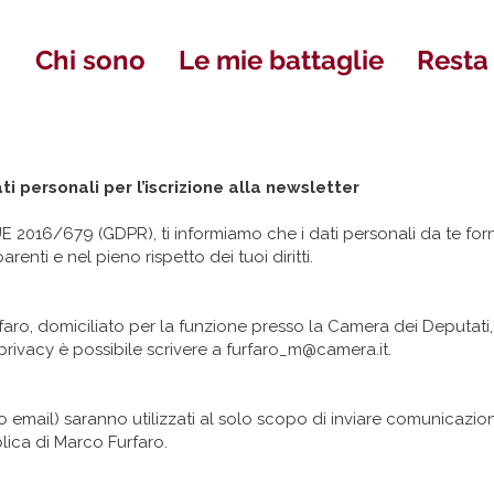
Chi sono
Le mie battaglie
Resta
i personali per l’iscrizione alla newsletter
E 2016/679 (GDPR), ti informiamo che i dati personali da te fornit
enti e nel pieno rispetto dei tuoi diritti.
urfaro, domiciliato per la funzione presso la Camera dei Deputat
privacy è possibile scrivere a
furfaro_m@camera.it
.
zo email) saranno utilizzati al solo scopo di inviare comunicazion
bblica di Marco Furfaro.