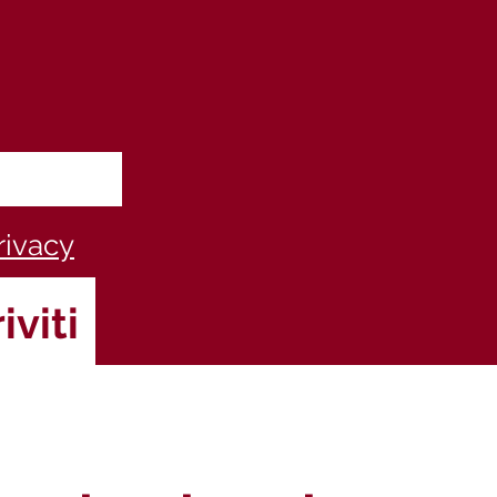
rivacy
iviti